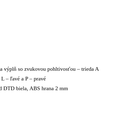
a výplň so zvukovou pohltivosťou – trieda A
 – ľavé a P – pravé
rd DTD biela, ABS hrana 2 mm