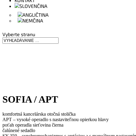
KONTAKT
Vyberte stranu
SOFIA / APT
komfortná kancelárska otočná stolička
APT – vysoké operadlo s nastaviteľnou opierkou hlavy
poťah operadla sieťovina čierna
čalúnené sedadlo
SY 359 – synchromechanizmus s aretáciou a s manuálnym nastavením 