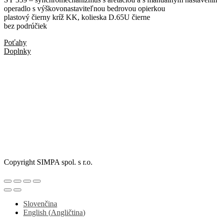
operadlo s výškovonastaviteľnou bedrovou opierkou
plastový čierny kríž KK, kolieska D.65U čierne
bez podrúčiek
Poťahy
Doplnky
SOFIA / A
Copyright SIMPA spol. s r.o.
Slovenčina
English
(
Angličtina
)