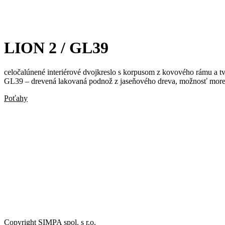
LION 2 / GL39
celočalúnené interiérové dvojkreslo s korpusom z kovového rámu a t
GL39 – drevená lakovaná podnož z jaseňového dreva, možnosť more
Poťahy
LION 2 / P24
Copyright SIMPA spol. s r.o.